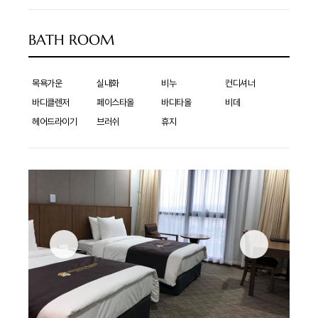
BATH ROOM
목욕가운
실내화
비누
컨디셔너
바디클렌저
페이스타올
바디타올
비데
헤어드라이기
브러쉬
휴지