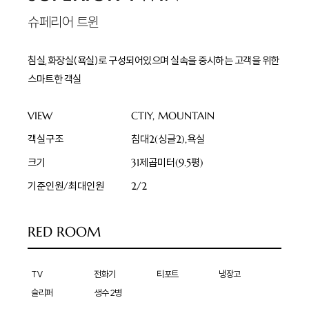
슈페리어 트윈
침실,화장실(욕실)로 구성되어있으며 실속을 중시하는 고객을 위한
스마트한 객실
VIEW
CTIY, MOUNTAIN
객실구조
침대2(싱글2),욕실
크기
31제곱미터(9.5평)
기준인원/최대인원
2/2
RED ROOM
TV
전화기
티포트
냉장고
슬리퍼
생수 2병