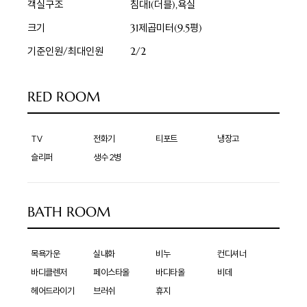
객실구조
침대1(더블),욕실
크기
31제곱미터(9.5평)
기준인원/최대인원
2/2
RED ROOM
TV
전화기
티포트
냉장고
슬리퍼
생수 2병
BATH ROOM
목욕가운
실내화
비누
컨디셔너
바디클렌저
페이스타올
바디타올
비데
헤어드라이기
브러쉬
휴지